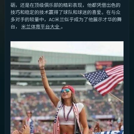
砺，还是在顶级俱乐部的精彩表现，他都凭借出色的
技巧和稳定的技术赢得了球队和球迷的喜爱。在与众
多对手的较量中，AC米兰似乎成为了他展示才华的舞
台，
米兰体育平台大全
。