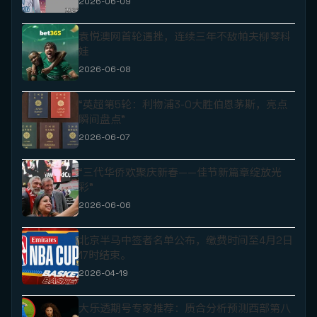
2026-06-09
袁悦澳网首轮遇挫，连续三年不敌帕夫柳琴科
娃
2026-06-08
“英超第5轮：利物浦3-0大胜伯恩茅斯，亮点
瞬间盘点”
2026-06-07
“三代华侨欢聚庆新春——佳节新篇章绽放光
彩”
2026-06-06
北京半马中签者名单公布，缴费时间至4月2日
17时结束。
2026-04-19
大乐透期号专家推荐：质合分析预测西部第八