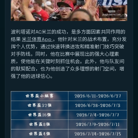
波利塔诺对AC米兰的成功，是多方面因素共同作用的
结果
米兰体育App
。他针对米兰的战术布置，充分发
挥个人优势，通过快速转换进攻和精准射门技巧突破
对手防线。同时，他在比赛中展现出的强大心理素
质，使他能在关键时刻抓住机会。此外，他与队友间
的默契配合，也为他创造了众多理想的射门空间，增
强了他的进球信心。