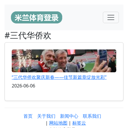
#三代华侨欢
“三代华侨欢聚庆新春——佳节新篇章绽放光彩”
2026-06-06
首页
关于我们
新闻中心
联系我们
|
网站地图
|
标签云