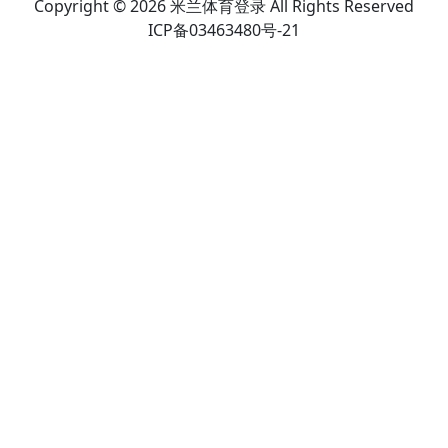
Copyright © 2026 米兰体育登录 All Rights Reserved
ICP备03463480号-21