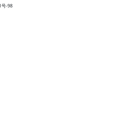
1号-98