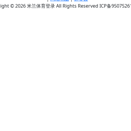
right © 2026 米兰体育登录 All Rights Reserved ICP备9507526