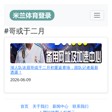
#哥或于二月
湖人队浓眉哥或于二月初重返赛场，跟队记者最新
透露！
2026-06-09
首页
关于我们
新闻中心
联系我们